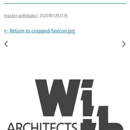
master-withkobo
|
2020年5月21日
←
Return to cropped-favicon.jpg
‹
›