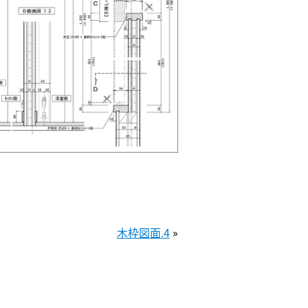
木枠図面.4
»