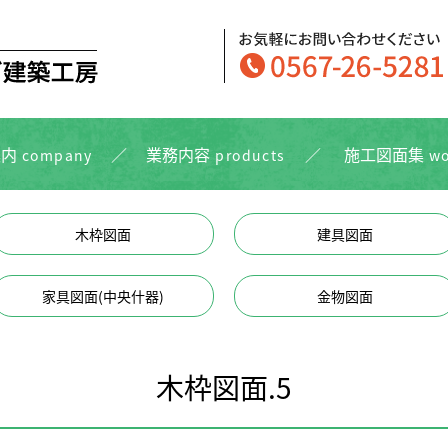
案内
業務内容
施⼯図⾯集
company
products
wo
木枠図面
建具図面
家具図面(中央什器)
金物図面
木枠図面.5