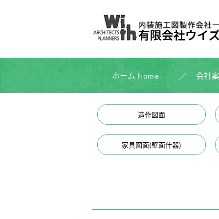
ホーム
会社
home
造作図面
家具図面(壁面什器)