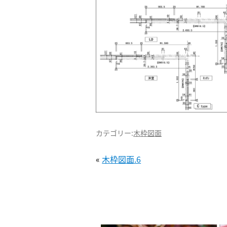
カテゴリー:
木枠図面
«
木枠図面.6