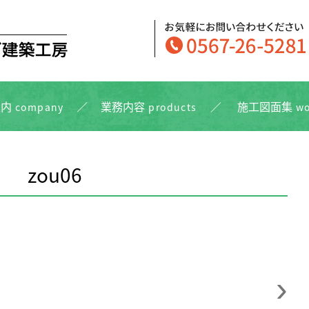
案内
業務内容
施⼯図⾯集
company
products
wo
zou06
›