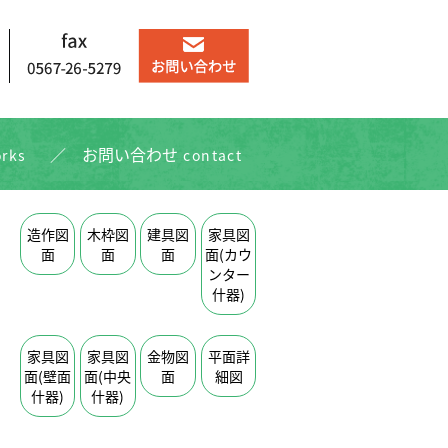
お問い合わせ
rks
contact
造作図
木枠図
建具図
家具図
面
面
面
面(カウ
ンター
什器)
家具図
家具図
金物図
平面詳
面(壁面
面(中央
面
細図
什器)
什器)