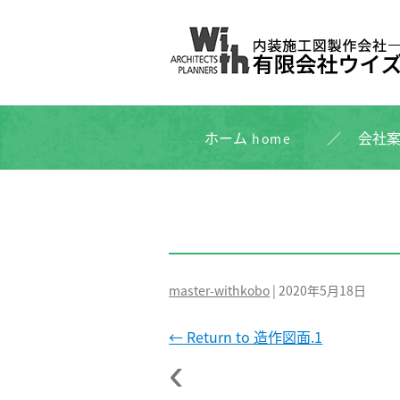
ホーム
会社
home
master-withkobo
|
2020年5月18日
←
Return to 造作図面.1
‹